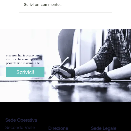
Scrivi un commento...
Parliamo di Dug. La scolpitura del
cristallo di Chiaraluce
e se non hai trovato quello
che cerchi, siamo pronti a
progettarlo insieme a te!
Scrivici!
Sede Operativa
Secondo Viale
Direzione
Sede Legale