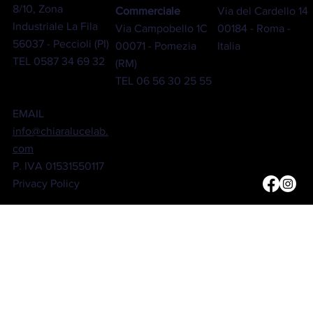
8/10, Zona
Commerciale
Via del Cardello 14
Industriale La Fila
Via Campobello 1C
00184 - Roma -
56037 - Peccioli (PI)
00071 - Pomezia
Italia
TEL
0587 34 69 32
(RM)
TEL
06 56 30 25 55
EMAIL
info@chiaralucelab.
com
P. IVA 01531550117
Privacy Policy